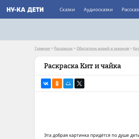
Сказки
Аудиосказки
Расска
Главная
>
Раскраски
>
Обитатели морей и океанов
>
Ки
Раскраска Кит и чайка
Эта добрая картинка придётся по душе де