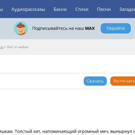
зы
Аудиорассказы
Басни
Стихи
Песни
Загадк
Подписывайтесь на наш
MAX
Перейти
ты
>
Кит и чайка
Скачать
Распечата
тишкам. Толстый кит, напоминающий огромный мяч, вынырнул 