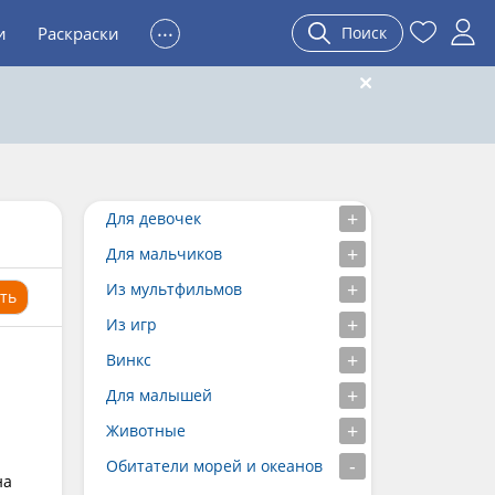
...
и
Раскраски
Поиск
Для девочек
Для мальчиков
Из мультфильмов
ть
Из игр
Винкс
Для малышей
Животные
Обитатели морей и океанов
на