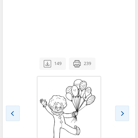
149
239