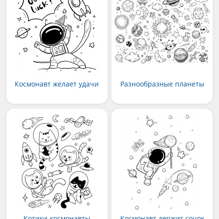
Космонавт желает удачи
Разнообразные планеты
Котики-космонавты
Космонавт держит сочок