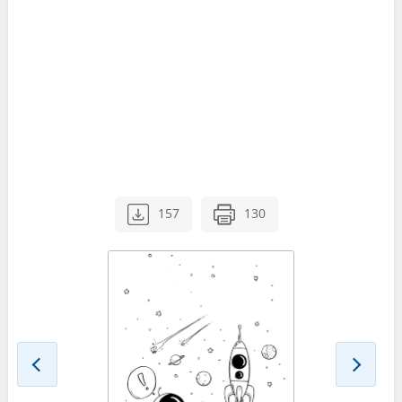
157
130