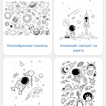
Разнообразные планеты
Космонавт смотрит на
ракету