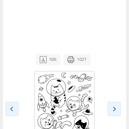
506
1027