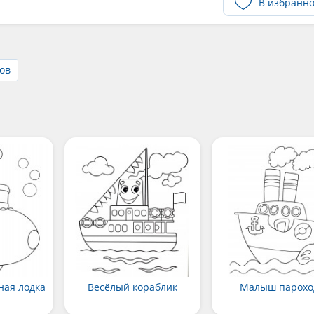
В избранн
ов
ная лодка
Весёлый кораблик
Малыш парохо