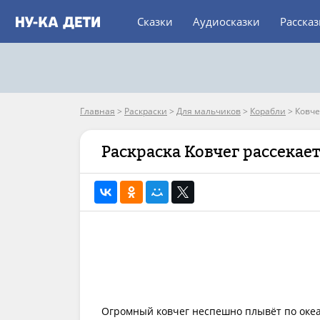
Сказки
Аудиосказки
Расска
Главная
>
Раскраски
>
Для мальчиков
>
Корабли
>
Ковче
Раскраска Ковчег рассекае
Огромный ковчег неспешно плывёт по океан