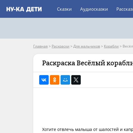
Сказки
Аудиосказки
Расска
Главная
>
Раскраски
>
Для мальчиков
>
Корабли
>
Весёл
Раскраска Весёлый корабл
Хотите отвлечь малыша от шалостей и кап