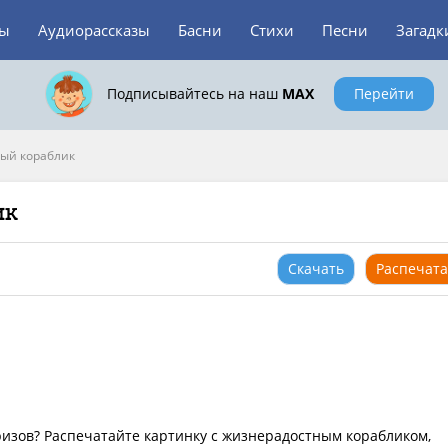
зы
Аудиорассказы
Басни
Стихи
Песни
Загадк
Подписывайтесь на наш
MAX
Перейти
ый кораблик
ик
Скачать
Распечата
ризов? Распечатайте картинку с жизнерадостным корабликом,