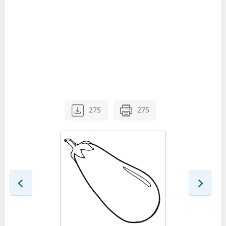
275
275