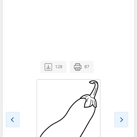
128
87