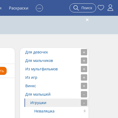
...
и
Раскраски
Поиск
Для девочек
Для мальчиков
Из мультфильмов
ть
Из игр
Винкс
Для малышей
Игрушки
Неваляшка