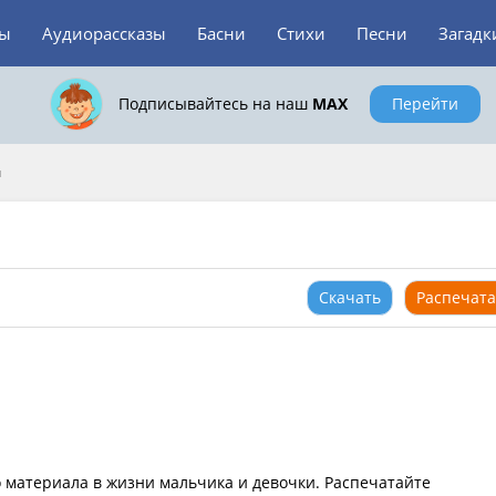
зы
Аудиорассказы
Басни
Стихи
Песни
Загадк
Подписывайтесь на наш
MAX
Перейти
и
Скачать
Распечата
 материала в жизни мальчика и девочки. Распечатайте