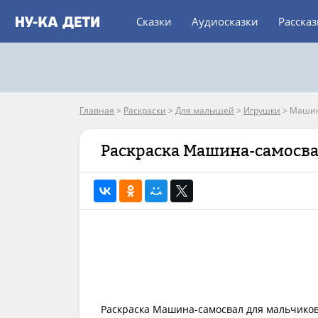
Сказки
Аудиосказки
Расска
Главная
>
Раскраски
>
Для малышей
>
Игрушки
>
Машин
Раскраска Машина-самосв
Раскраска Машина-самосвал для мальчиков