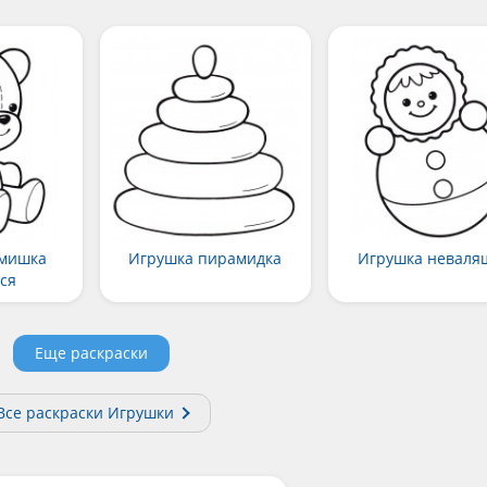
мишка
Игрушка пирамидка
Игрушка неваля
ся
Еще раскраски
Все раскраски Игрушки