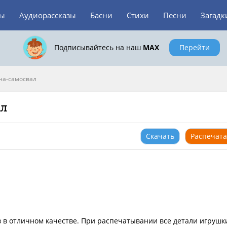
зы
Аудиорассказы
Басни
Стихи
Песни
Загадк
Подписывайтесь на наш
MAX
Перейти
а-самосвал
ал
Скачать
Распечата
 в отличном качестве. При распечатывании все детали игрушк