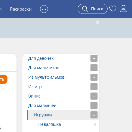
...
и
Раскраски
Поиск
Для девочек
Для мальчиков
Из мультфильмов
ть
Из игр
Винкс
Для малышей
Игрушки
Неваляшка
и