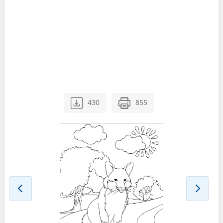
430
855