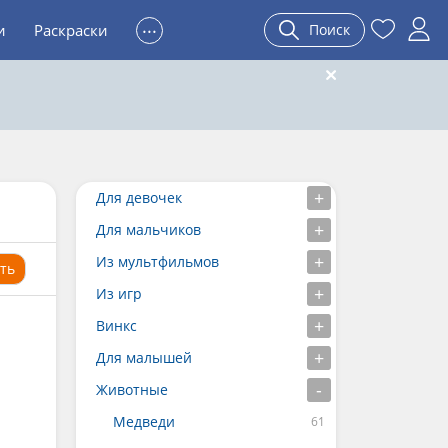
...
и
Раскраски
Поиск
Для девочек
Для мальчиков
Из мультфильмов
ть
Из игр
Винкс
Для малышей
Животные
Медведи