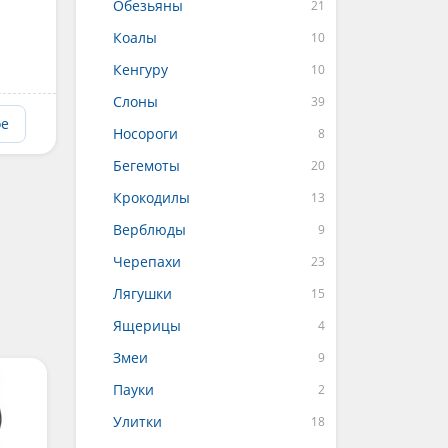
Обезьяны
Коалы
Кенгуру
Слоны
ое
Носороги
Бегемоты
Крокодилы
Верблюды
Черепахи
Лягушки
Ящерицы
Змеи
Пауки
Улитки