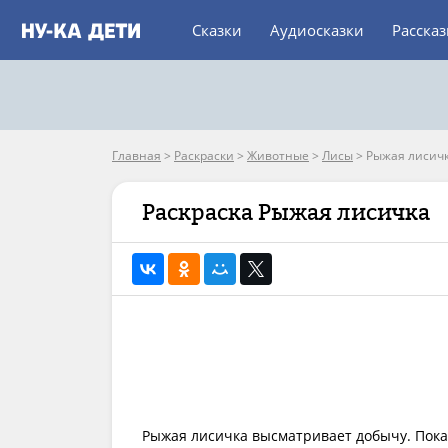
Сказки
Аудиосказки
Расска
Главная
>
Раскраски
>
Животные
>
Лисы
>
Рыжая лисич
Раскраска Рыжая лисичка
Рыжая лисичка высматривает добычу. Пока 