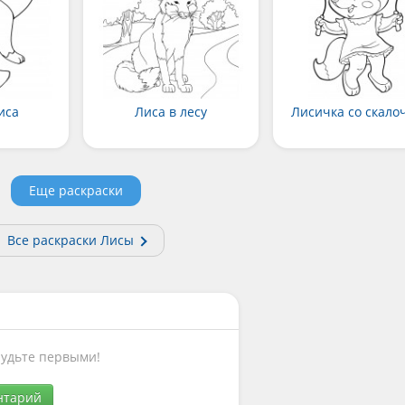
иса
Лиса в лесу
Лисичка со скало
Еще раскраски
Все раскраски Лисы
Будьте первыми!
нтарий