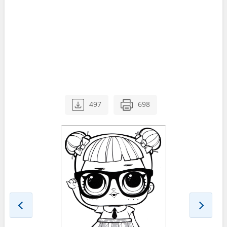
497
698