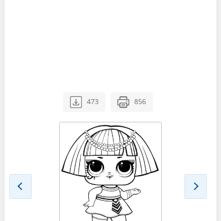
473
856