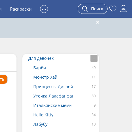
...
и
Раскраски
Поиск
Для девочек
Барби
Монстр Хай
ть
Принцессы Дисней
Уточка Лалафанфан
Итальянские мемы
Hello Kitty
Лабубу