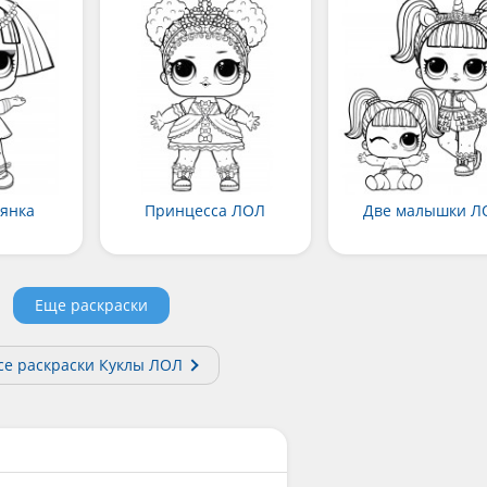
янка
Принцесса ЛОЛ
Две малышки Л
Еще раскраски
се раскраски Куклы ЛОЛ