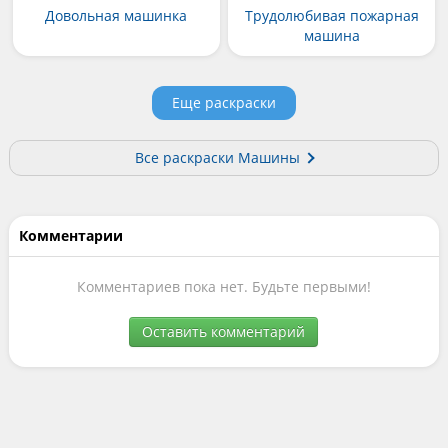
Довольная машинка
Трудолюбивая пожарная
машина
Еще раскраски
Все раскраски Машины
Комментарии
Комментариев пока нет. Будьте первыми!
Оставить комментарий