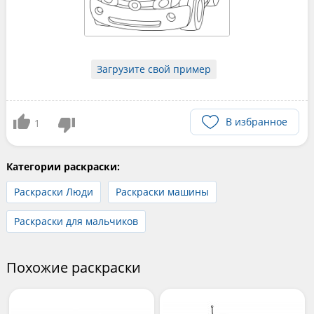
Загрузите свой пример
В избранное
1
Категории раскраски:
Раскраски Люди
Раскраски машины
Раскраски для мальчиков
Похожие раскраски