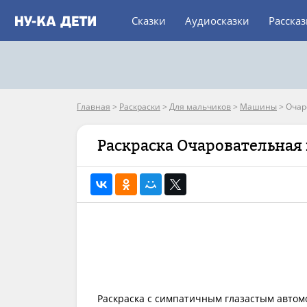
Сказки
Аудиосказки
Расска
Главная
>
Раскраски
>
Для мальчиков
>
Машины
>
Очар
Раскраска Очаровательна
Раскраска с симпатичным глазастым автом