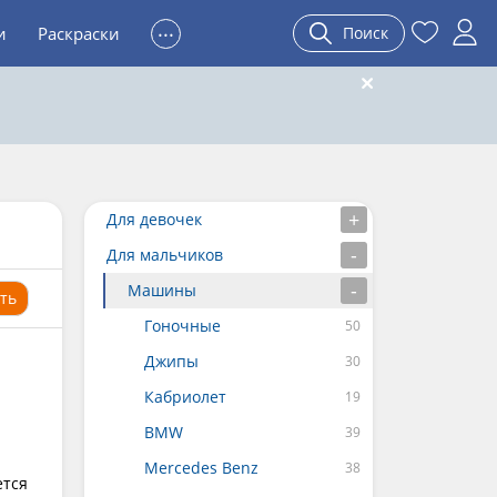
...
и
Раскраски
Поиск
Для девочек
Для мальчиков
Машины
ть
Гоночные
Джипы
Кабриолет
BMW
Mercedes Benz
ется