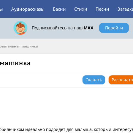
зы
Аудиорассказы
Басни
Стихи
Песни
Загадк
Подписывайтесь на наш
MAX
Перейти
овательная машинка
я машинка
Скачать
Распечата
обильчиком идеально подойдёт для малыша, который интересу