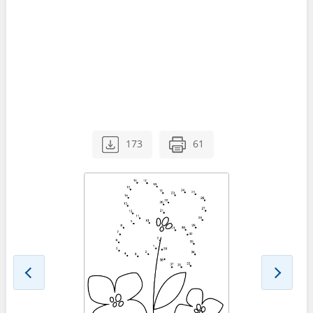
173
61