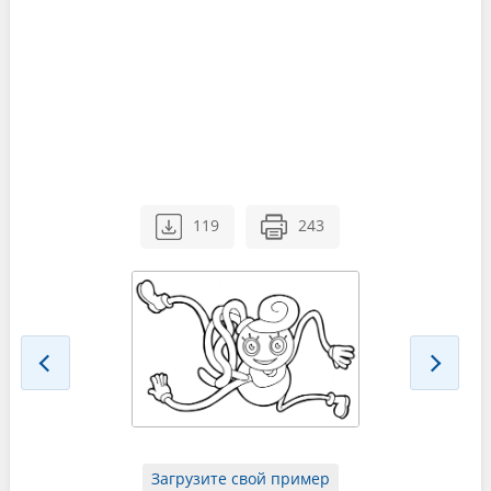
119
243
Загрузите свой пример