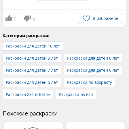
В избранное
5
2
Категории раскраски:
Раскраски для детей 10 лет
Раскраски для детей 9 лет
Раскраски для детей 8 лет
Раскраски для детей 7 лет
Раскраски для детей 6 лет
Раскраски для детей 5 лет
Раскраски по возрасту
Раскраски Хагги Вагги
Раскраски из игр
Похожие раскраски