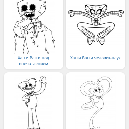
Хагги Вагги под
Хагги Вагги человек-паук
впечатлением