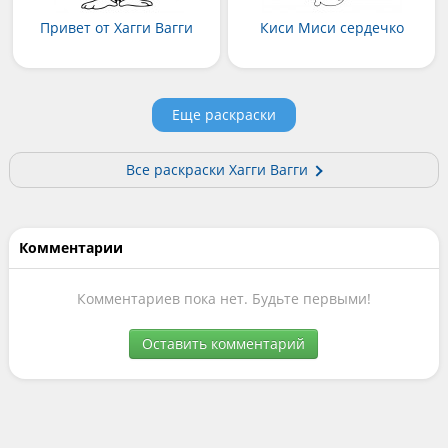
Привет от Хагги Вагги
Киси Миси сердечко
Еще раскраски
Все раскраски Хагги Вагги
Комментарии
Комментариев пока нет. Будьте первыми!
Оставить комментарий