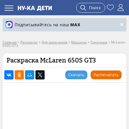
Поиск
Подписывайтесь на наш
MAX
Главная
>
Раскраски
>
Для мальчиков
>
Машины
>
Гоночные
>
McLaren
650S GT3
Раскраска McLaren 650S GT3
Скачать
Распечатать