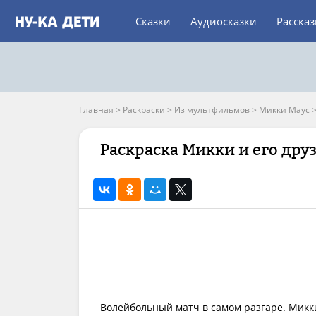
Сказки
Аудиосказки
Расска
Главная
>
Раскраски
>
Из мультфильмов
>
Микки Маус
Раскраска Микки и его дру
Волейбольный матч в самом разгаре. Микк