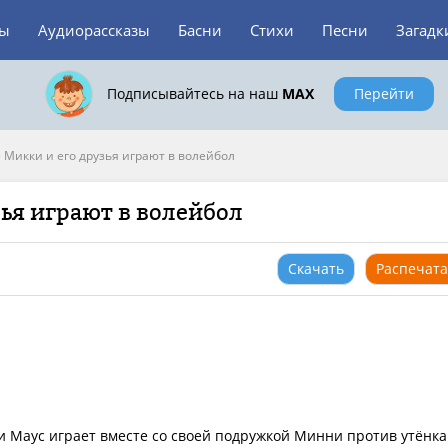
зы
Аудиорассказы
Басни
Стихи
Песни
Загадк
Подписывайтесь на наш
MAX
Перейти
>
Микки и его друзья играют в волейбол
зья играют в волейбол
Скачать
Распечата
и Маус играет вместе со своей подружкой Минни против утёнка