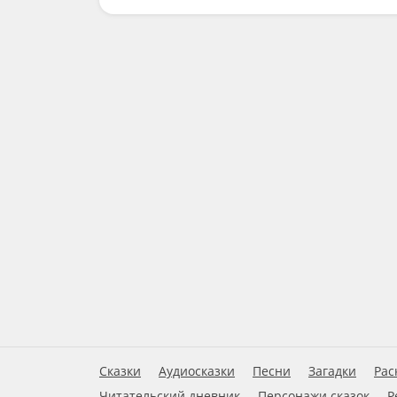
Сказки
Аудиосказки
Песни
Загадки
Рас
Читательский дневник
Персонажи сказок
Р