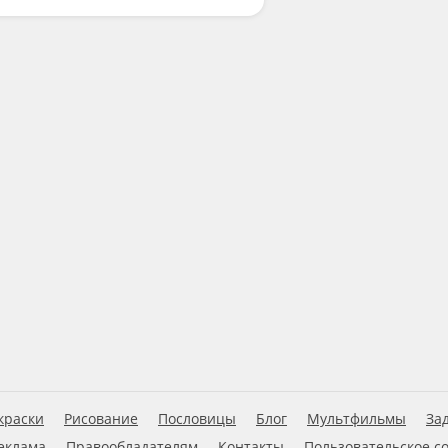
краски
Рисование
Пословицы
Блог
Мультфильмы
За
еклама
Правообладателям
Контакты
Пользовательское с