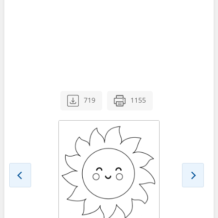
719
1155