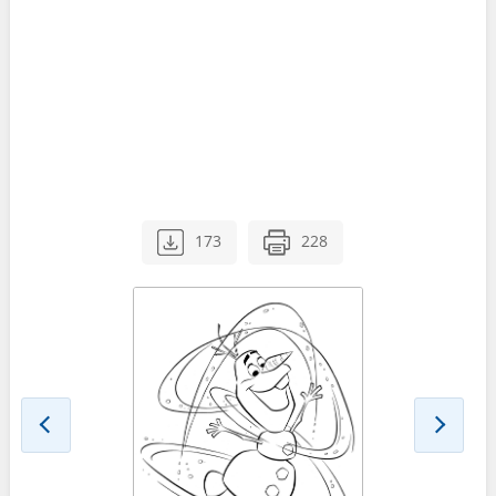
173
228