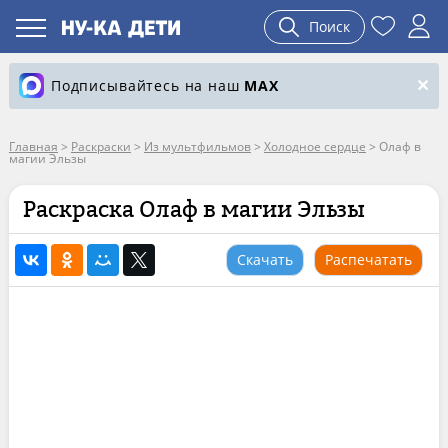
Поиск
Подписывайтесь на наш
MAX
Главная
>
Раскраски
>
Из мультфильмов
>
Холодное сердце
>
Олаф в
магии Эльзы
Раскраска Олаф в магии Эльзы
Скачать
Распечатать