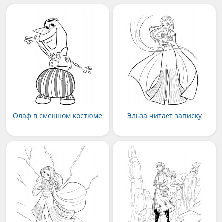
Олаф в смешном костюме
Эльза читает записку