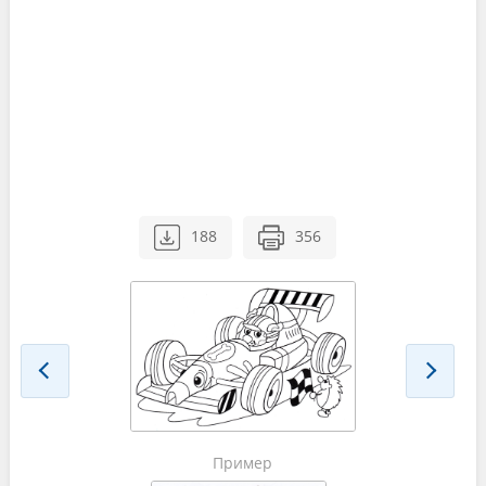
188
356
Пример