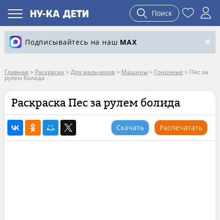
Поиск
Подписывайтесь на наш
MAX
Главная
>
Раскраски
>
Для мальчиков
>
Машины
>
Гоночные
>
Пес за
рулем болида
Раскраска Пес за рулем болида
Скачать
Распечатать