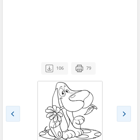
106
79