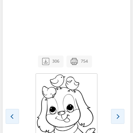
306
754