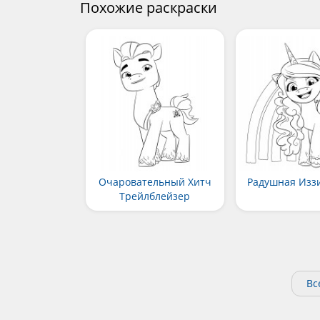
Похожие раскраски
Очаровательный Хитч
Радушная Изз
Трейлблейзер
Вс