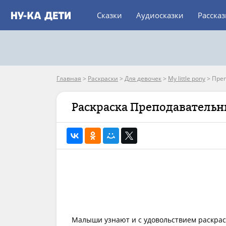
Сказки
Аудиосказки
Расска
Главная
>
Раскраски
>
Для девочек
>
My little pony
>
Пре
Раскраска Преподаватель
Малыши узнают и с удовольствием раскрас