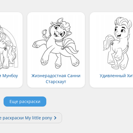
и Мунбоу
Жизнерадостная Санни
Удивленный Хи
Старскаут
Еще раскраски
е раскраски My little pony