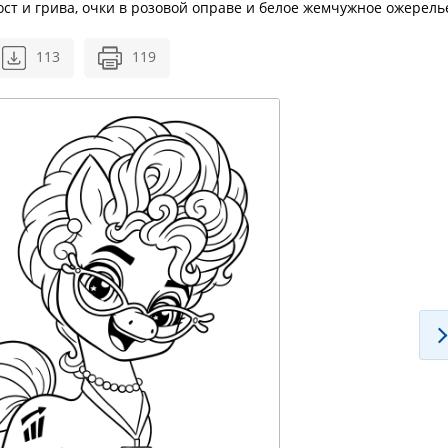
ост и грива, очки в розовой оправе и белое жемчужное ожерель
113
119