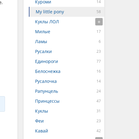
Куроми
е.
My little pony
Куклы ЛОЛ
Милые
Ламы
Русалки
Единороги
Белоснежка
Русалочка
Рапунцель
Принцессы
Куклы
Феи
Кавай