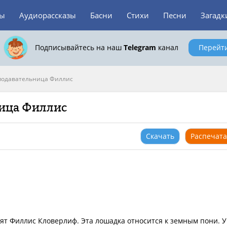
зы
Аудиорассказы
Басни
Стихи
Песни
Загадк
Подписывайтесь на наш
Telegram
канал
Перейт
подавательница Филлис
ница Филлис
Скачать
Распечата
ят Филлис Кловерлиф. Эта лошадка относится к земным пони. У