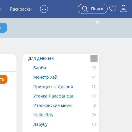
...
и
Раскраски
Поиск
и
Для девочек
Барби
Монстр Хай
ть
Принцессы Дисней
Уточка Лалафанфан
Итальянские мемы
Hello Kitty
Лабубу