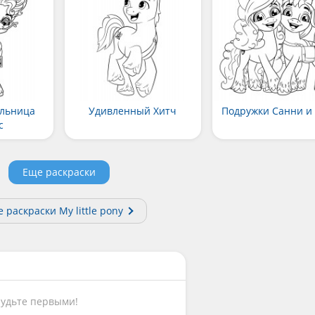
льница
Удивленный Хитч
Подружки Санни и
с
Еще раскраски
е раскраски My little pony
Будьте первыми!