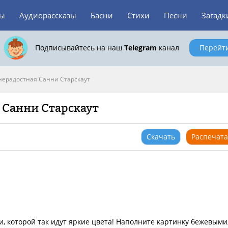
зы
Аудиорассказы
Басни
Стихи
Песни
Загадк
Подписывайтесь на наш
Telegram
канал
Перейт
ерадостная Санни Старскаут
 Санни Старскаут
Скачать
Распечата
, которой так идут яркие цвета! Наполните картинку бежевыми