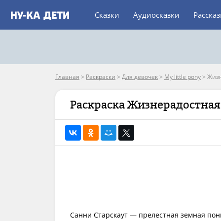
Сказки
Аудиосказки
Расска
Главная
>
Раскраски
>
Для девочек
>
My little pony
>
Жизн
Раскраска Жизнерадостная
Санни Старскаут — прелестная земная пони