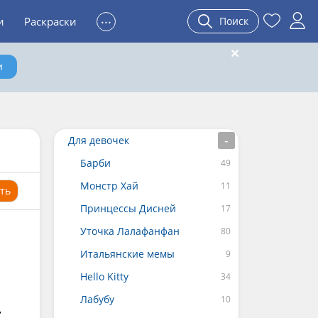
...
и
Раскраски
Поиск
и
Для девочек
Барби
Монстр Хай
ть
Принцессы Дисней
Уточка Лалафанфан
Итальянские мемы
Hello Kitty
Лабубу
,