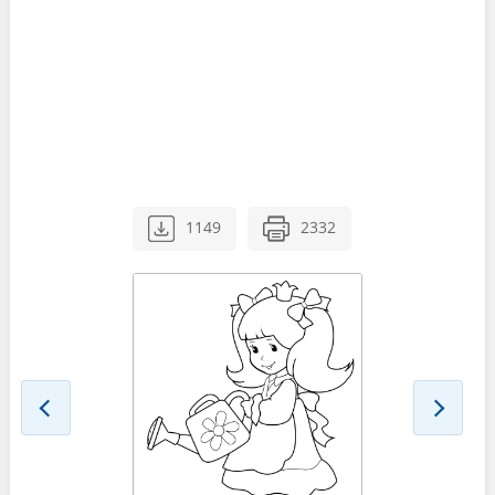
1149
2332