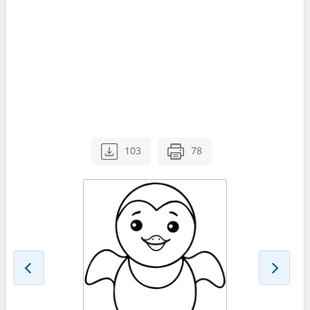
103
78