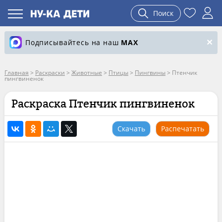
Поиск
Подписывайтесь на наш
MAX
Главная
>
Раскраски
>
Животные
>
Птицы
>
Пингвины
>
Птенчик
пингвиненок
Раскраска Птенчик пингвиненок
Скачать
Распечатать