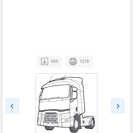
655
1216