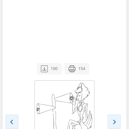
100
154