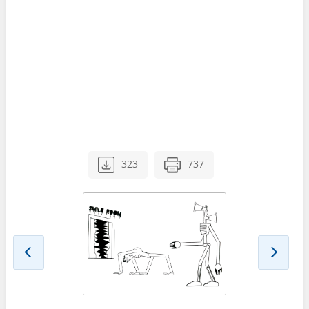
323
737