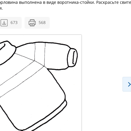
 горловина выполнена в виде воротника-стойки. Раскрасьте свит
я.
673
568