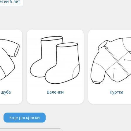
етей 5 лет
 шуба
Валенки
Куртка
Еще раскраски