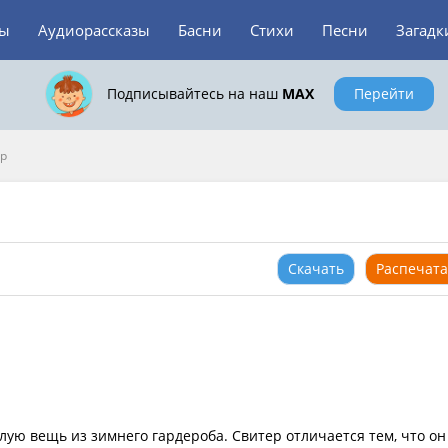
зы
Аудиорассказы
Басни
Стихи
Песни
Загадк
Подписывайтесь на наш
MAX
Перейти
р
Скачать
Распечата
лую вещь из зимнего гардероба. Свитер отличается тем, что он