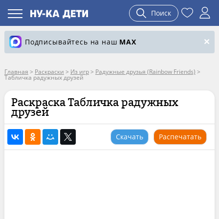
Поиск
Подписывайтесь на наш
MAX
Главная
>
Раскраски
>
Из игр
>
Радужные друзья (Rainbow Friends)
>
Табличка радужных друзей
Раскраска Табличка радужных
друзей
Скачать
Распечатать