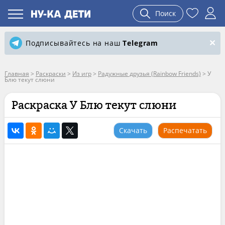
Поиск
Подписывайтесь на наш
Telegram
Главная
>
Раскраски
>
Из игр
>
Радужные друзья (Rainbow Friends)
>
У
Блю текут слюни
Раскраска У Блю текут слюни
Скачать
Распечатать