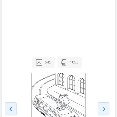
545
1053