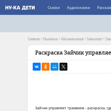
Сказки
Аудиосказки
Расска
Главная
>
Раскраски
>
Для мальчиков
>
Транспорт
>
Тра
Раскраска Зайчик управля
Зайчик управляет трамваем - раскраска, г