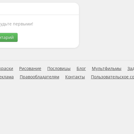
Будьте первыми!
нтарий
краски
Рисование
Пословицы
Блог
Мультфильмы
За
еклама
Правообладателям
Контакты
Пользовательское с