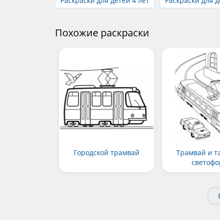
Раскраски для детей 4 лет
Раскраски для д
Похожие раскраски
Городской трамвай
Трамвай и т
светофо