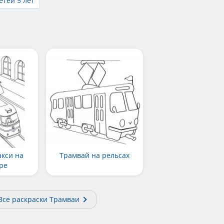
етей 5 лет
акси на
Трамвай на рельсах
ре
Все раскраски Трамваи