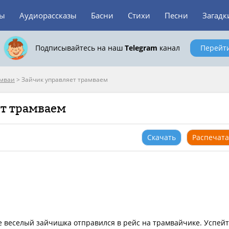
зы
Аудиорассказы
Басни
Стихи
Песни
Загадк
Подписывайтесь на наш
Telegram
канал
Перейт
мваи
>
Зайчик управляет трамваем
ет трамваем
Скачать
Распечата
де веселый зайчишка отправился в рейс на трамвайчике. Успей