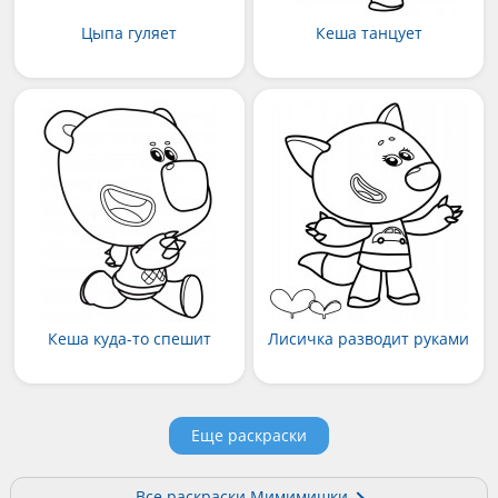
Цыпа гуляет
Кеша танцует
Кеша куда-то спешит
Лисичка разводит руками
Еще раскраски
Все раскраски Мимимишки