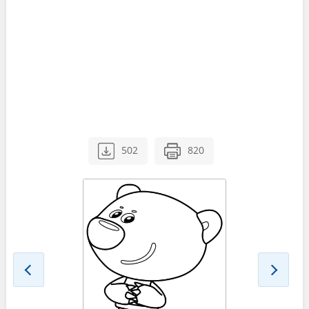
502
820