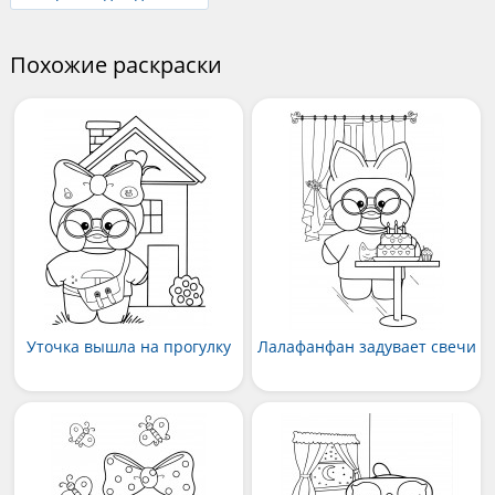
Похожие раскраски
Уточка вышла на прогулку
Лалафанфан задувает свечи