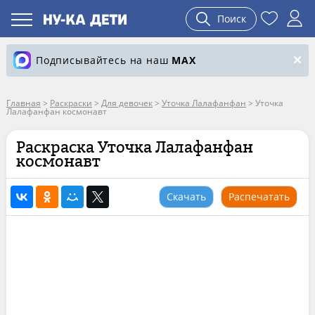
Поиск
Подписывайтесь на наш
MAX
Главная
>
Раскраски
>
Для девочек
>
Уточка Лалафанфан
>
Уточка
Лалафанфан космонавт
Раскраска Уточка Лалафанфан
космонавт
Скачать
Распечатать