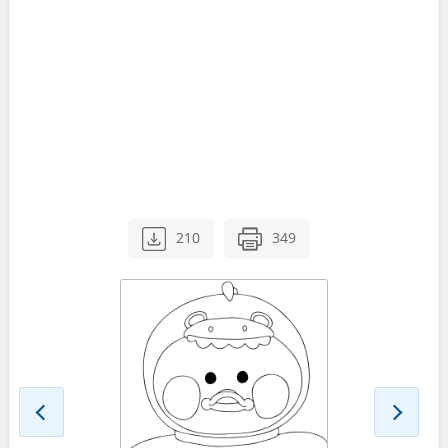
210
349