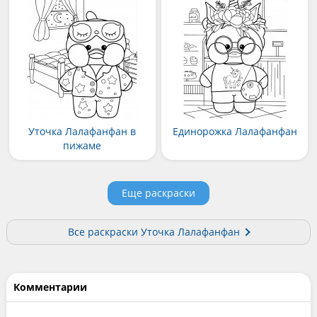
Уточка Лалафанфан в
Единорожка Лалафанфан
пижаме
Еще раскраски
Все раскраски Уточка Лалафанфан
Комментарии