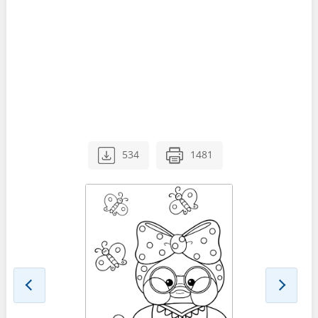
534
1481