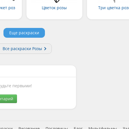
кет роз
Цветок розы
Три цветка ро
Еще раскраски
Все раскраски Розы
Будьте первыми!
нтарий
краски
Рисование
Пословицы
Блог
Мультфильмы
За