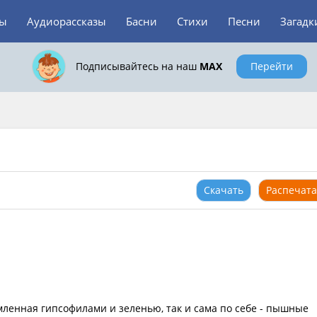
зы
Аудиорассказы
Басни
Стихи
Песни
Загадк
Подписывайтесь на наш
MAX
Перейти
Скачать
Распечата
амленная гипсофилами и зеленью, так и сама по себе - пышные