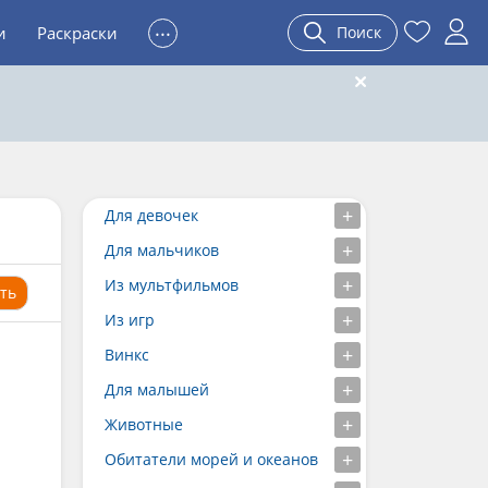
...
и
Раскраски
Поиск
Для девочек
Для мальчиков
Из мультфильмов
ть
Из игр
Винкс
Для малышей
Животные
Обитатели морей и океанов